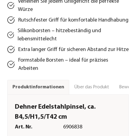
Verleihen Sie jedem Grillgericht die perfekte
Würze
Rutschfester Griff für komfortable Handhabung
Silikonborsten – hitzebeständig und
lebensmittelecht
Extra langer Griff für sicheren Abstand zur Hitze
Formstabile Borsten – ideal für präzises
Arbeiten
Über das Produkt
Bewert
Produktinformationen
Dehner Edelstahlpinsel, ca.
B4,5/H1,5/T42 cm
Art. Nr.
6906838