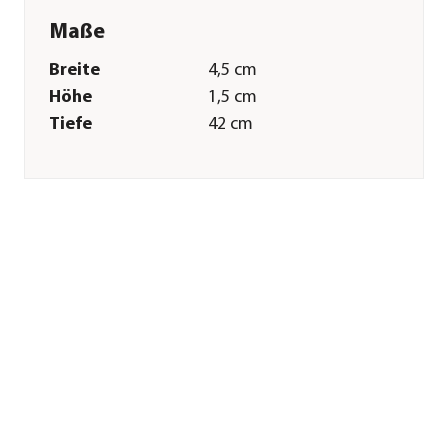
Maße
Breite
4,5 cm
Höhe
1,5 cm
Tiefe
42 cm
Gewicht
180 g
Merkmale
Farbe
Silber|Schwarz
Materialien
Edelstahl|Silikon
Sonstiges
Marke
Dehner
Qualität
Markenqualität
Herstellerangaben
Land
DE
Firma
Dehner