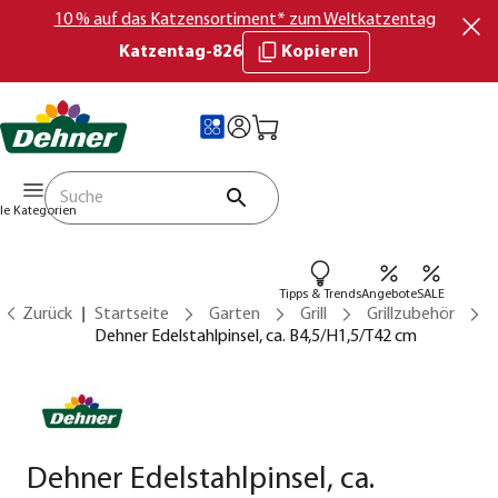
10 % auf das Katzensortiment* zum Weltkatzentag
Katzentag-826
Kopieren
lle Kategorien
Tipps & Trends
Angebote
SALE
Zurück
Startseite
Garten
Grill
Grillzubehör
Dehner Edelstahlpinsel, ca. B4,5/H1,5/T42 cm
Dehner Edelstahlpinsel, ca.