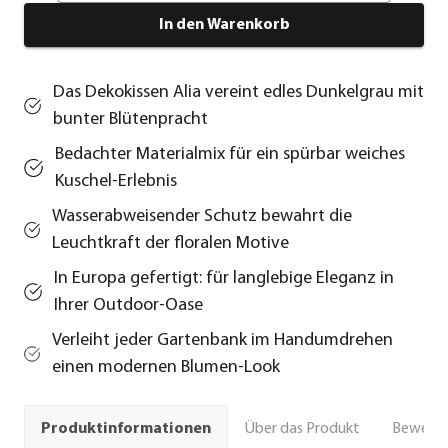
In den Warenkorb
Das Dekokissen Alia vereint edles Dunkelgrau mit
bunter Blütenpracht
Bedachter Materialmix für ein spürbar weiches
Kuschel-Erlebnis
Wasserabweisender Schutz bewahrt die
Leuchtkraft der floralen Motive
In Europa gefertigt: für langlebige Eleganz in
Ihrer Outdoor-Oase
Verleiht jeder Gartenbank im Handumdrehen
einen modernen Blumen-Look
Über das Produkt
Bewert
Produktinformationen