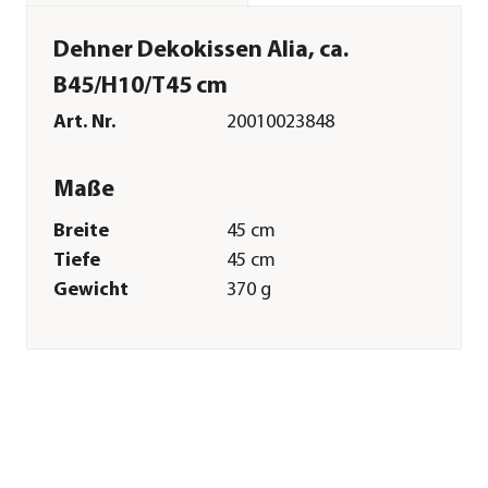
Dehner Dekokissen Alia, ca.
B45/H10/T45 cm
Art. Nr.
20010023848
Maße
Breite
45 cm
Tiefe
45 cm
Gewicht
370 g
Kissenstärke
10 cm
Merkmale
Farbe
Dunkelgrau|Bunt
Materialien
Baumwolle|Polyester|Viskose
Textilzusammensetzung
Obermaterial: 50%
Baumwolle, 42%