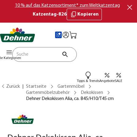
10 % auf das Katzensortiment* zum Weltkatzentag
Katzentag-826
Kopieren
lle Kategorien
Tipps & Trends
Angebote
SALE
Zurück
Startseite
Gartenmöbel
Gartenmöbelzubehör
Dekokissen
Dehner Dekokissen Alia, ca. B45/H10/T45 cm