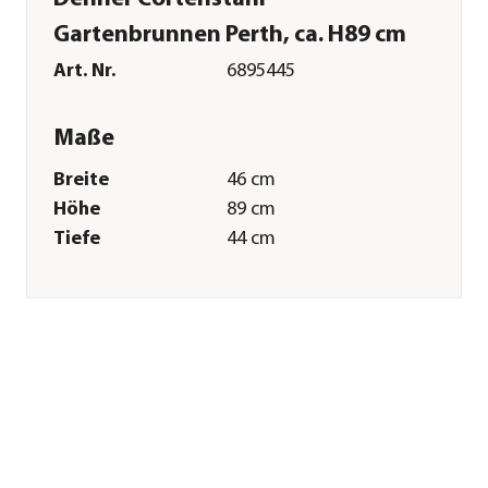
Gartenbrunnen Perth, ca. H89 cm
Art. Nr.
6895445
Maße
Breite
46 cm
Höhe
89 cm
Tiefe
44 cm
Volumen
92 l
Gewicht
16 kg
Merkmale
Farbe
Orange
Materialien
Cortenstahl
Technische Details
Lichtfarbe
Warmweiß