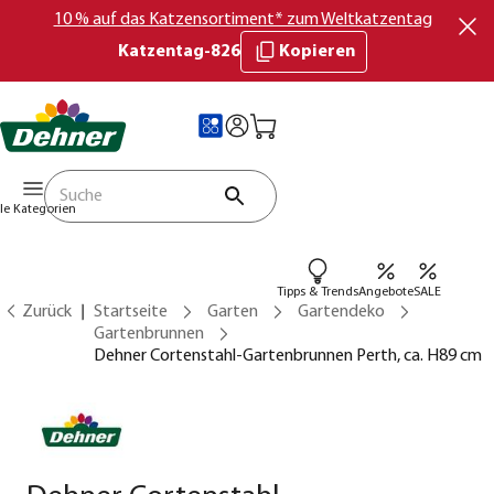
10 % auf das Katzensortiment* zum Weltkatzentag
Katzentag-826
Kopieren
lle Kategorien
Tipps & Trends
Angebote
SALE
Zurück
Startseite
Garten
Gartendeko
Gartenbrunnen
Dehner Cortenstahl-Gartenbrunnen Perth, ca. H89 cm