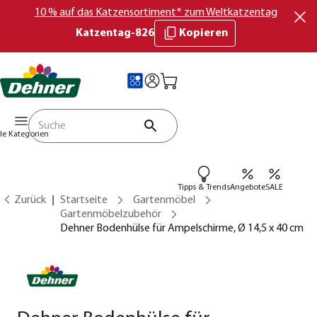
10 % auf das Katzensortiment* zum Weltkatzentag
Katzentag-826
Kopieren
lle Kategorien
Tipps & Trends
Angebote
SALE
Zurück
Startseite
Gartenmöbel
Gartenmöbelzubehör
Dehner Bodenhülse für Ampelschirme, Ø 14,5 x 40 cm