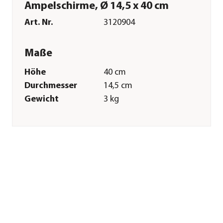
Ampelschirme, Ø 14,5 x 40 cm
Art. Nr.
3120904
Maße
Höhe
40 cm
Durchmesser
14,5 cm
Gewicht
3 kg
Merkmale
Materialien
Metall
Gastronomie
Nein
geeignet
Sonstiges
Marke
Dehner
Qualität
Markenqualität
Herstellerangaben