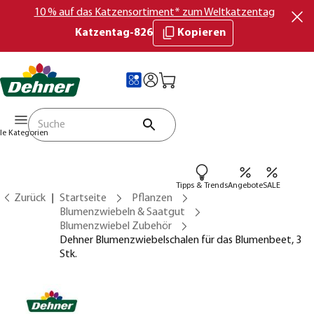
10 % auf das Katzensortiment* zum Weltkatzentag
Katzentag-826
Kopieren
lle Kategorien
Tipps & Trends
Angebote
SALE
Zurück
Startseite
Pflanzen
Blumenzwiebeln & Saatgut
Blumenzwiebel Zubehör
Dehner Blumenzwiebelschalen für das Blumenbeet, 3
Stk.