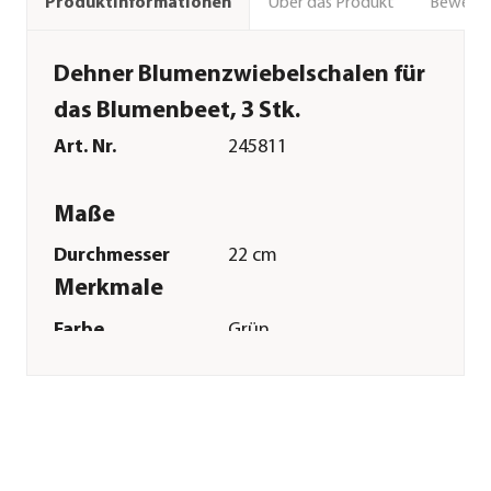
Über das Produkt
Bewert
Produktinformationen
Dehner Blumenzwiebelschalen für
das Blumenbeet, 3 Stk.
Art. Nr.
245811
Maße
Durchmesser
22 cm
Merkmale
Farbe
Grün
Materialien
Kunststoff
Inhalt
3 Stück
Sonstiges
Marke
Dehner