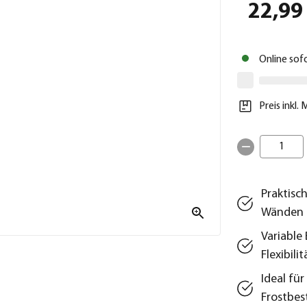
22,99
Online sof
Preis inkl.
1
Praktisc
Wänden
Variable
Flexibilit
Ideal fü
Frostbes