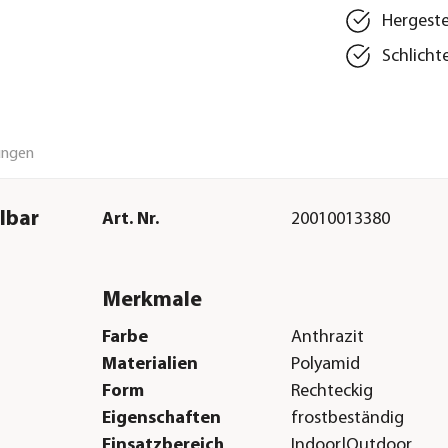
Hergeste
Schlicht
ungen
lbar
Art. Nr.
20010013380
Merkmale
Farbe
Anthrazit
Materialien
Polyamid
Form
Rechteckig
Eigenschaften
frostbeständig
Einsatzbereich
Indoor|Outdoor