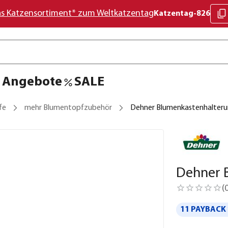
as Katzensortiment* zum Weltkatzentag
Katzentag-826
Angebote
SALE
fe
mehr Blumentopfzubehör
Dehner Blumenkastenhalterun
Dehner B
(
11 PAYBACK 