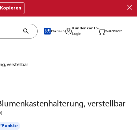
Kopieren
Kundenkonto
PAYBACK
Warenkorb
Login
g, verstellbar
lumenkastenhalterung, verstellbar
0
)
°Punkte