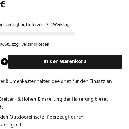
 €
ort verfügbar, Lieferzeit: 3-4 Werktage
 MwSt.
,
zzgl.
Versandkosten
In den Warenkorb
her Blumenkastenhalter: geeignet für den Einsatz an
 Breiten- & Höhen-Einstellung der Halterung bietet
ät
r den Outdooreinsatz, überzeugt durch
tändigkeit