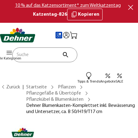
10 % auf das Katzensortiment* zum Weltkatzentag
Katzentag-826
Kopieren
lle Kategorien
Tipps & Trends
Angebote
SALE
Zurück
Startseite
Pflanzen
Pflanzgefäße & Übertöpfe
Pflanzkübel & Blumenkästen
Dehner Blumenkasten-Komplettset inkl. Bewässerung
und Untersetzer, ca. B 50/H19/T17 cm