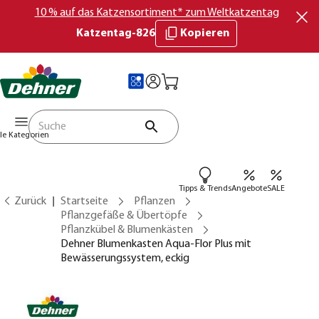
10 % auf das Katzensortiment* zum Weltkatzentag
Katzentag-826
Kopieren
lle Kategorien
Tipps & Trends
Angebote
SALE
Zurück
Startseite
Pflanzen
Pflanzgefäße & Übertöpfe
Pflanzkübel & Blumenkästen
Dehner Blumenkasten Aqua-Flor Plus mit
Bewässerungssystem, eckig