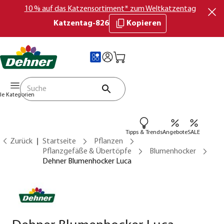
10 % auf das Katzensortiment* zum Weltkatzentag
Katzentag-826
Kopieren
lle Kategorien
Tipps & Trends
Angebote
SALE
Zurück
Startseite
Pflanzen
Pflanzgefäße & Übertöpfe
Blumenhocker
Dehner Blumenhocker Luca