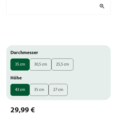
Durchmesser
35 cm
30,5 cm
25,5 cm
Höhe
43 cm
35 cm
27 cm
29,99 €