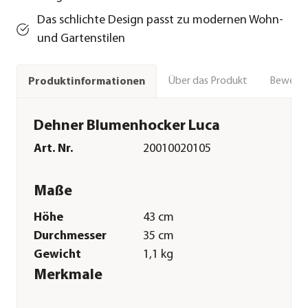
Das schlichte Design passt zu modernen Wohn-
und Gartenstilen
Über das Produkt
Bewert
Produktinformationen
Dehner Blumenhocker Luca
Art. Nr.
20010020105
Maße
Höhe
43 cm
Durchmesser
35 cm
Gewicht
1,1 kg
Merkmale
Farbe
Taupe