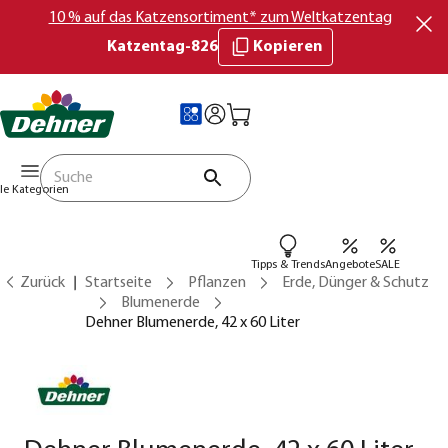
10 % auf das Katzensortiment* zum Weltkatzentag
Katzentag-826
Kopieren
lle Kategorien
Tipps & Trends
Angebote
SALE
Zurück
Startseite
Pflanzen
Erde, Dünger & Schutz
Blumenerde
Dehner Blumenerde, 42 x 60 Liter