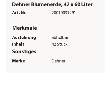
Dehner Blumenerde, 42 x 60 Liter
Art. Nr.
20010031291
Merkmale
Ausführung
abholbar
Inhalt
42 Stück
Sonstiges
Marke
Dehner
Qualität
Markenqualität
Lieferumfang
42 x 60 l = 2.520 l
Erde
Herstellerangaben
Land
DE
Firma
Dehner