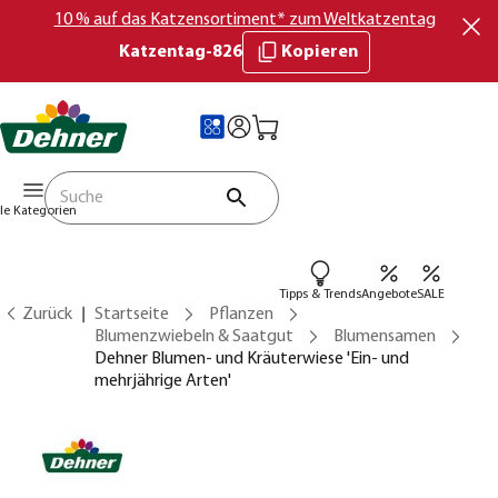
10 % auf das Katzensortiment* zum Weltkatzentag
Katzentag-826
Kopieren
lle Kategorien
Tipps & Trends
Angebote
SALE
Zurück
Startseite
Pflanzen
Blumenzwiebeln & Saatgut
Blumensamen
Dehner Blumen- und Kräuterwiese 'Ein- und
mehrjährige Arten'