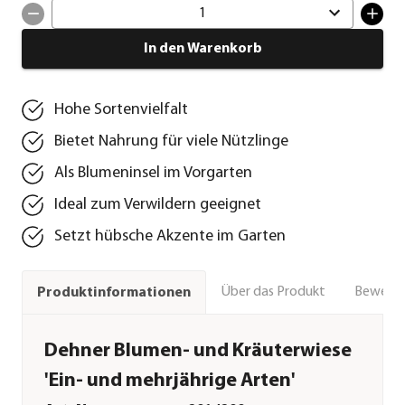
1
In den Warenkorb
Hohe Sortenvielfalt
Bietet Nahrung für viele Nützlinge
Als Blumeninsel im Vorgarten
Ideal zum Verwildern geeignet
Setzt hübsche Akzente im Garten
Über das Produkt
Bewert
Produktinformationen
Dehner Blumen- und Kräuterwiese
'Ein- und mehrjährige Arten'