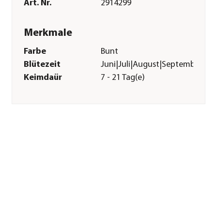
Art. Nr.
2914299
Merkmale
Farbe
Bunt
Blütezeit
Juni|Juli|August|September|Ok
Keimdaür
7 - 21 Tag(e)
Pflege
Standort
halbschattig|sonnig
Bodenbeschaffenheit
nährstoffreich|humos|locker
Aussaat-/
1 cm
Pflanztiefe
Aussaatzeit
April|Mai|Juni|Juli
Düngung
leichte Düngergabe
notwendig
Sonstiges