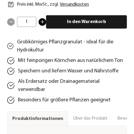
Preis inkl. MwSt.
,
zzgl.
Versandkosten
1
In den Warenkorb
Grobkörniges Pflanzgranulat - ideal für die
Hydrokultur
Mit feinporigen Körnchen aus natürlichem Ton
Speichern und liefern Wasser und Nährstoffe
Als Erdersatz oder Drainagematerial
verwendbar
Besonders für größere Pflanzen geeignet
Über das Produkt
Bewert
Produktinformationen