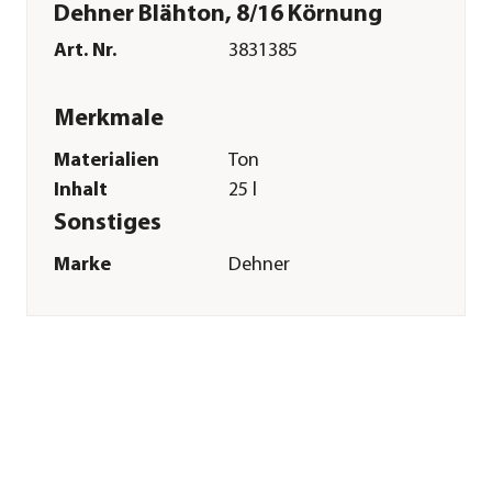
Dehner Blähton, 8/16 Körnung
Art. Nr.
3831385
Merkmale
Materialien
Ton
Inhalt
25 l
Sonstiges
Marke
Dehner
Qualität
Markenqualität
Herstellerangaben
Land
DE
Firma
Dehner
Gartencenter GmbH
& Co. KG
E-Mail
service@dehner.de