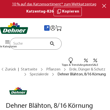
10 % auf das Katzensortiment* zum Weltkatzentag
Katzentag-826
Kopieren
lle Kategorien
Tipps & Trends
Angebote
SALE
Zurück
Startseite
Pflanzen
Erde, Dünger & Schutz
Spezialerde
Dehner Blähton, 8/16 Körnung
Dehner Blähton, 8/16 Körnung