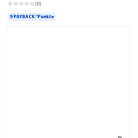
(
0
)
9 PAYBACK °Punkte