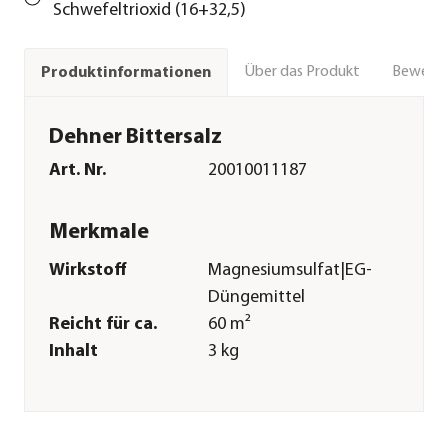
Schwefeltrioxid (16+32,5)
Über das Produkt
Bewert
Produktinformationen
Dehner Bittersalz
Art. Nr.
20010011187
Merkmale
Wirkstoff
Magnesiumsulfat|EG-
Düngemittel
Reicht für ca.
60 m²
Inhalt
3 kg
Pflege
Anwendungszeitraum
März|April|Mai|Juni|Juli|Augu