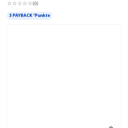
(
0
)
3 PAYBACK °Punkte