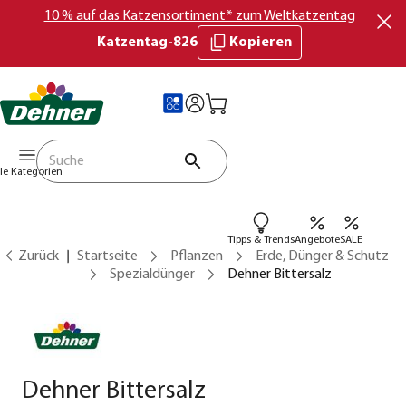
10 % auf das Katzensortiment* zum Weltkatzentag
Katzentag-826
Kopieren
lle Kategorien
Tipps & Trends
Angebote
SALE
Zurück
Startseite
Pflanzen
Erde, Dünger & Schutz
Spezialdünger
Dehner Bittersalz
Dehner Bittersalz