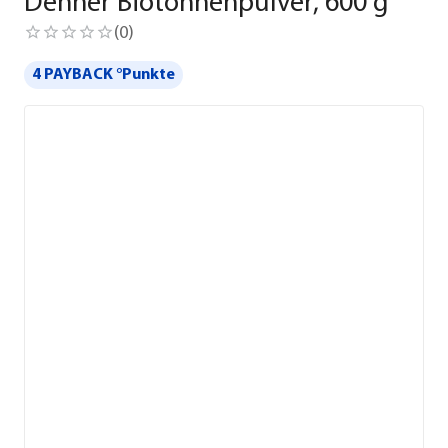
Dehner Biotonnenpulver, 600 g
(
0
)
4 PAYBACK °Punkte