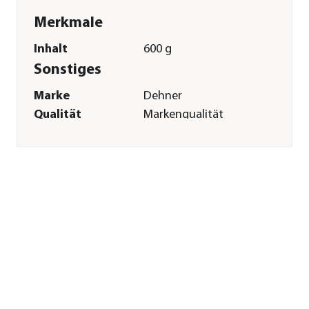
Merkmale
Inhalt
600 g
Sonstiges
Marke
Dehner
Qualität
Markenqualität
Warnhinweis
Anwendung durch
nicht berufliche
Anwender
zulässig.|Nicht
Bienengefährlich
Herstellerangaben
Land
DE
Firma
Dehner
Gartencenter GmbH