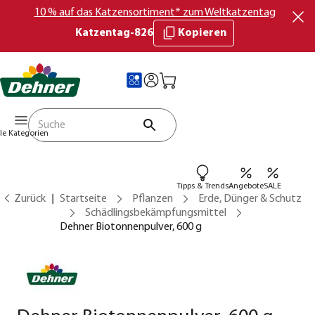
10 % auf das Katzensortiment* zum Weltkatzentag
Katzentag-826
Kopieren
lle Kategorien
Tipps & Trends
Angebote
SALE
Zurück
Startseite
Pflanzen
Erde, Dünger & Schutz
Schädlingsbekämpfungsmittel
Dehner Biotonnenpulver, 600 g