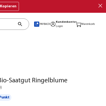
Kopieren
Kundenkonto
PAYBACK
Warenkorb
Login
Bio-Saatgut Ringelblume
0
)
Punkt