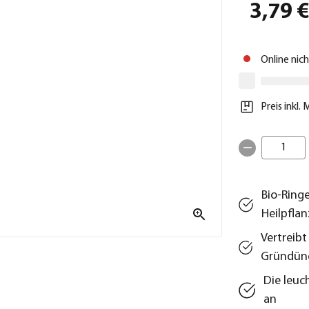
3,79 
Online nic
Preis inkl.
1
Bio-Ring
Heilpfla
Vertreib
Gründün
Die leuc
an