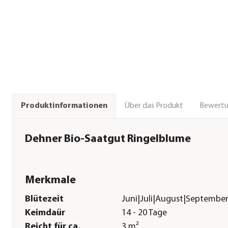
Über das Produkt
Bewert
Produktinformationen
Dehner Bio-Saatgut Ringelblume
Merkmale
Blütezeit
Juni|Juli|August|Septembe
Keimdaür
14 - 20 Tage
Reicht für ca.
3 m²