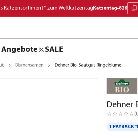
as Katzensortiment* zum Weltkatzentag
Katzentag-826
Angebote
SALE
ut
Blumensamen
Dehner Bio-Saatgut Ringelblume
Dehner 
(
1 PAYBACK °