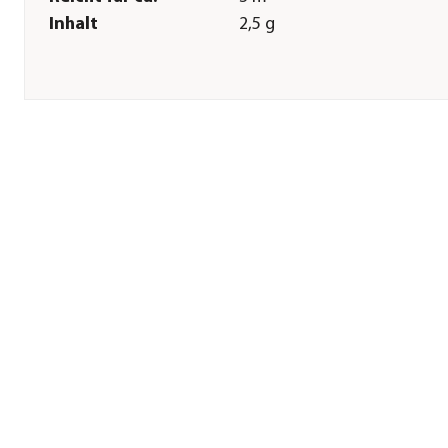
Inhalt
2,5 g
Sonstiges
Marke
Dehner Bio
Zertifizierung
Bio
Hinweis
Zertifiziert durch AT-BIO-90
keimgeprüftes Saatgut oh
Einsatz von Gentechnik