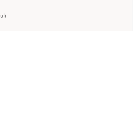
uli
orbereiten
er GmbH &