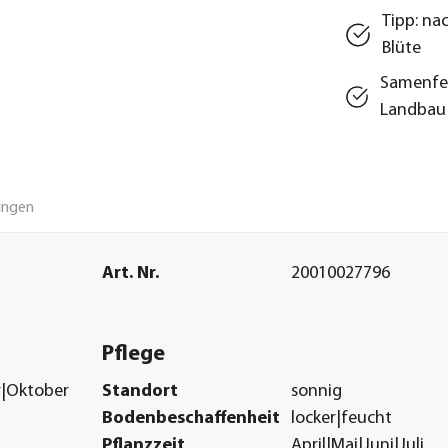
Tipp: na
Blüte
Samenfes
Landbau
ungen
Art. Nr.
20010027796
Pflege
r|Oktober
Standort
sonnig
Bodenbeschaffenheit
locker|feucht
Pflanzzeit
April|Mai|Juni|Juli