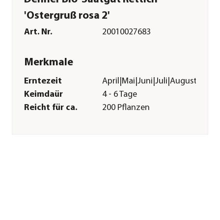
'Ostergruß rosa 2'
Art. Nr.
20010027683
Merkmale
Erntezeit
April|Mai|Juni|Juli|August|Sep
Keimdaür
4 - 6 Tage
Reicht für ca.
200 Pflanzen
Inhalt
3 g
Pflege
Standort
sonnig|halbschattig
Bodenbeschaffenheit
nährstoffreich|locker|humos
Pflanzzeit
April|Mai|Juni
Aussaat-/
2 cm
Pflanztiefe