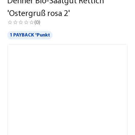
Dehner Bio-Saatgut Rettich
'Ostergruß rosa 2'
(
0
)
1 PAYBACK °Punkt