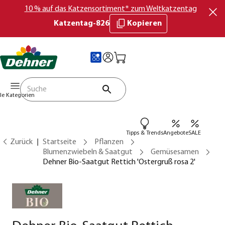
10 % auf das Katzensortiment* zum Weltkatzentag
Katzentag-826
Kopieren
lle Kategorien
Tipps & Trends
Angebote
SALE
Zurück
Startseite
Pflanzen
Blumenzwiebeln & Saatgut
Gemüsesamen
Dehner Bio-Saatgut Rettich 'Ostergruß rosa 2'