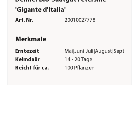
'Gigante d'Italia'
Art. Nr.
20010027778
Merkmale
Erntezeit
Mai|Juni|Juli|August|Septemb
Keimdaür
14 - 20 Tage
Reicht für ca.
100 Pflanzen
Inhalt
3 g
Pflege
Standort
sonnig|halbschattig
Bodenbeschaffenheit
humos|feucht|kalkhaltig
Pflanzzeit
April|Mai|Juni|Juli|August
Aussaat-/
2 cm
Pflanztiefe