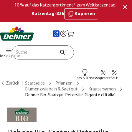
10 % auf das Katzensortiment* zum Weltkatzentag
Katzentag-826
Kopieren
lle Kategorien
Tipps & Trends
Angebote
SALE
Zurück
Startseite
Pflanzen
Blumenzwiebeln & Saatgut
Kräutersamen
Dehner Bio-Saatgut Petersilie 'Gigante d'Italia'