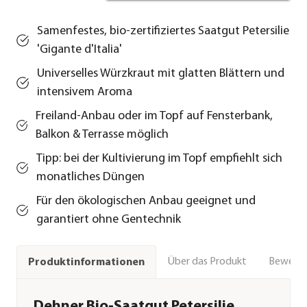
Samenfestes, bio-zertifiziertes Saatgut Petersilie
'Gigante d'Italia'
Universelles Würzkraut mit glatten Blättern und
intensivem Aroma
Freiland-Anbau oder im Topf auf Fensterbank,
Balkon & Terrasse möglich
Tipp: bei der Kultivierung im Topf empfiehlt sich
monatliches Düngen
Für den ökologischen Anbau geeignet und
garantiert ohne Gentechnik
Über das Produkt
Bewert
Produktinformationen
Dehner Bio-Saatgut Petersilie