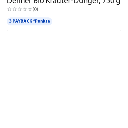
Dehner Bio Kräuter-Dünger, 750 g
(
0
)
3 PAYBACK °Punkte