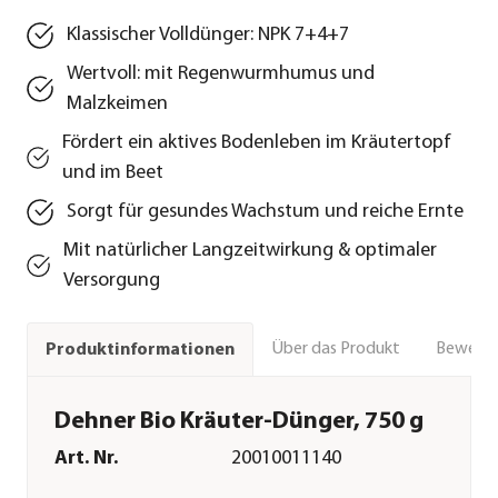
Klassischer Volldünger: NPK 7+4+7
Wertvoll: mit Regenwurmhumus und
Malzkeimen
Fördert ein aktives Bodenleben im Kräutertopf
und im Beet
Sorgt für gesundes Wachstum und reiche Ernte
Mit natürlicher Langzeitwirkung & optimaler
Versorgung
Über das Produkt
Bewert
Produktinformationen
Dehner Bio Kräuter-Dünger, 750 g
Art. Nr.
20010011140