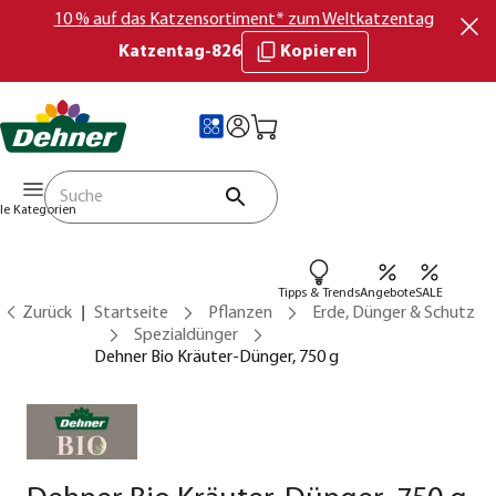
10 % auf das Katzensortiment* zum Weltkatzentag
Katzentag-826
Kopieren
lle Kategorien
Tipps & Trends
Angebote
SALE
Zurück
Startseite
Pflanzen
Erde, Dünger & Schutz
Spezialdünger
Dehner Bio Kräuter-Dünger, 750 g