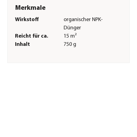
Merkmale
Wirkstoff
organischer NPK-
Dünger
Reicht für ca.
15 m²
Inhalt
750 g
Pflege
Anwendungszeitraum
März|April|Mai|August|Septem
Sonstiges
Marke
Dehner Bio
Herstellerangaben
Land
Deutschland
Firma
Dehner
Gartencenter GmbH
& Co. KG