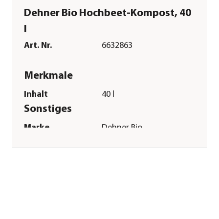
Dehner Bio Hochbeet-Kompost, 40
l
Art. Nr.
6632863
Merkmale
Inhalt
40 l
Sonstiges
Marke
Dehner Bio
Hinweis
häufiger die
Erdfeuchte prüfen
und bei Bedarf
regelmäßiger gießen
Herstellerangaben
Land
Deutschland