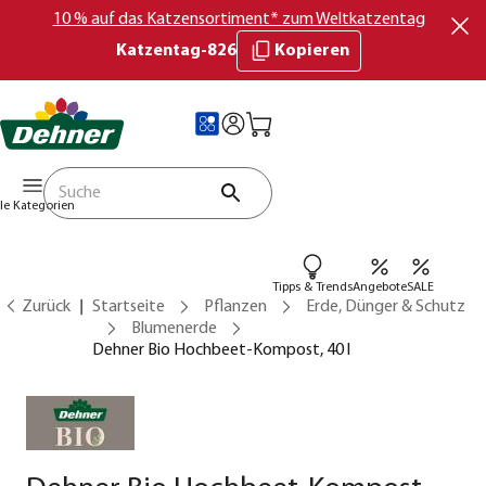
10 % auf das Katzensortiment* zum Weltkatzentag
Katzentag-826
Kopieren
lle Kategorien
Tipps & Trends
Angebote
SALE
Zurück
Startseite
Pflanzen
Erde, Dünger & Schutz
Blumenerde
Dehner Bio Hochbeet-Kompost, 40 l