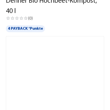
Dehner Bio Hochbeet-Kompost,
40 l
(
0
)
4 PAYBACK °Punkte