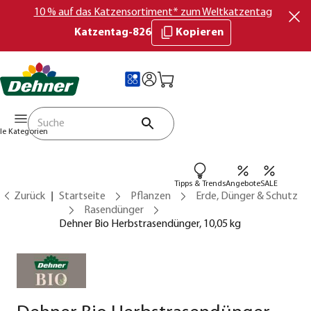
10 % auf das Katzensortiment* zum Weltkatzentag
Katzentag-826
Kopieren
lle Kategorien
Tipps & Trends
Angebote
SALE
Zurück
Startseite
Pflanzen
Erde, Dünger & Schutz
Rasendünger
Dehner Bio Herbstrasendünger, 10,05 kg