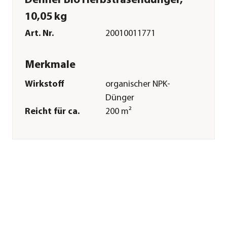
Dehner Bio Herbstrasendünger,
10,05 kg
Art. Nr.
20010011771
Merkmale
Wirkstoff
organischer NPK-
Dünger
Reicht für ca.
200 m²
Inhalt
10,05 kg
Pflege
Anwendungszeitraum
März|April|Mai|Juni|Juli|Augu
Sonstiges
Marke
Dehner Bio
Herstellerangaben