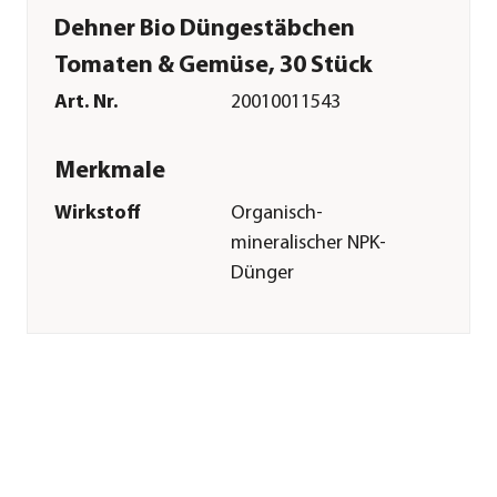
Dehner Bio Düngestäbchen
Tomaten & Gemüse, 30 Stück
Art. Nr.
20010011543
Merkmale
Wirkstoff
Organisch-
mineralischer NPK-
Dünger
Inhalt
30 Stück
Pflege
Anwendungszeitraum
ganzjährig
Sonstiges
Marke
Dehner Bio
Herstellerangaben