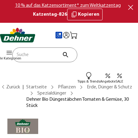
10 % auf das Katzensortiment* zum Weltkatzentag
Katzentag-826
Kopieren
lle Kategorien
Tipps & Trends
Angebote
SALE
Zurück
Startseite
Pflanzen
Erde, Dünger & Schutz
Spezialdünger
Dehner Bio Düngestäbchen Tomaten & Gemüse, 30
Stück