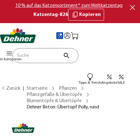
10 % auf das Katzensortiment* zum Weltkatzentag
Katzentag-826
Kopieren
lle Kategorien
Tipps & Trends
Angebote
SALE
Zurück
Startseite
Pflanzen
Pflanzgefäße & Übertöpfe
Blumentöpfe & Übertöpfe
Dehner Beton-Übertopf Polly, rund