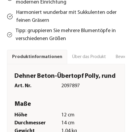
modernen Einrichtung
Harmoniert wunderbar mit Sukkulenten oder
feinen Gräsern
Tipp: gruppieren Sie mehrere Blumentöpfe in
verschiedenen Größen
Über das Produkt
Bewert
Produktinformationen
Dehner Beton-Übertopf Polly, rund
Art. Nr.
2097897
Maße
Höhe
12 cm
Durchmesser
14 cm
Gewicht
1,04 kg