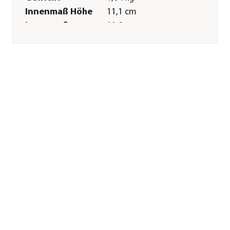
Innenmaß Höhe
11,1 cm
Innenmaß
11,9 cm
Durchmesser
Merkmale
Farbe
Grau
Materialien
Beton
Oberfläche
matt
Ausführung
Topf
Form
Rund
Einsatzbereich
Indoor
Sonstiges
Marke
Dehner
Qualität
Markenqualität
Herstellerangaben
Land
DE