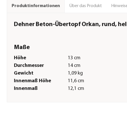
Über das Produkt
Hinweise
Produktinformationen
Dehner Beton-Übertopf Orkan, rund, hel
Maße
Höhe
13 cm
Durchmesser
14 cm
Gewicht
1,09 kg
Innenmaß Höhe
11,6 cm
Innenmaß
12,1 cm
Durchmesser
Sonstiges
Marke
Dehner