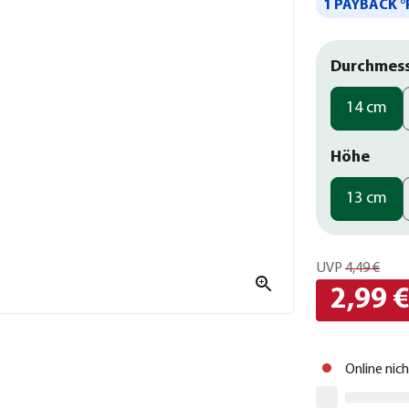
1 PAYBACK °
Durchmes
14 cm
Höhe
13 cm
UVP
4,49 €
2,99 
Online nic