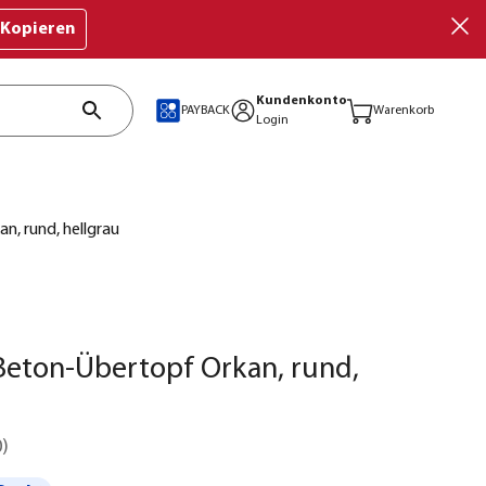
Kopieren
Kundenkonto
PAYBACK
Warenkorb
Login
, rund, hellgrau
eton-Übertopf Orkan, rund,
0
)