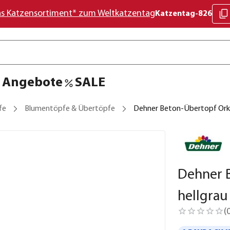
as Katzensortiment* zum Weltkatzentag
Katzentag-826
Angebote
SALE
fe
Blumentöpfe & Übertöpfe
Dehner Beton-Übertopf Orkan
Dehner B
hellgrau
(