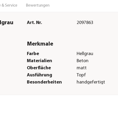
 & Service
Bewertungen
lgrau
Art. Nr.
2097863
Merkmale
Farbe
Hellgrau
Materialien
Beton
Oberfläche
matt
Ausführung
Topf
Besonderheiten
handgefertigt
Form
Rund
Einsatzbereich
Indoor
Herstellerangaben
Land
DE