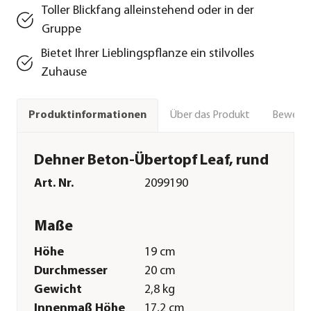
Toller Blickfang alleinstehend oder in der
Gruppe
Bietet Ihrer Lieblingspflanze ein stilvolles
Zuhause
Über das Produkt
Bewert
Produktinformationen
Dehner Beton-Übertopf Leaf, rund
Art. Nr.
2099190
Maße
Höhe
19 cm
Durchmesser
20 cm
Gewicht
2,8 kg
Innenmaß Höhe
17,2 cm