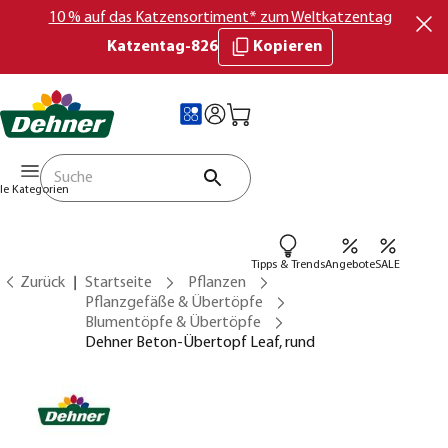
10 % auf das Katzensortiment* zum Weltkatzentag
Katzentag-826
Kopieren
lle Kategorien
Tipps & Trends
Angebote
SALE
Zurück
Startseite
Pflanzen
Pflanzgefäße & Übertöpfe
Blumentöpfe & Übertöpfe
Dehner Beton-Übertopf Leaf, rund