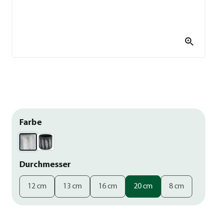
Farbe
Durchmesser
12 cm
13 cm
16 cm
20 cm
8 cm