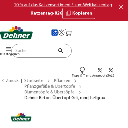
10 % auf das Katzensortiment* zum Weltkatzentag
Katzentag-826
Kopieren
lle Kategorien
Tipps & Trends
Angebote
SALE
Zurück
Startseite
Pflanzen
Pflanzgefäße & Übertöpfe
Blumentöpfe & Übertöpfe
Dehner Beton-Übertopf Geli, rund, hellgrau