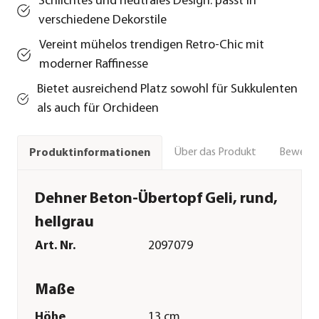
Schlichtes und neutrales Design: passt in
verschiedene Dekorstile
Vereint mühelos trendigen Retro-Chic mit
moderner Raffinesse
Bietet ausreichend Platz sowohl für Sukkulenten
als auch für Orchideen
Über das Produkt
Bewert
Produktinformationen
Dehner Beton-Übertopf Geli, rund,
hellgrau
Art. Nr.
2097079
Maße
Höhe
13 cm