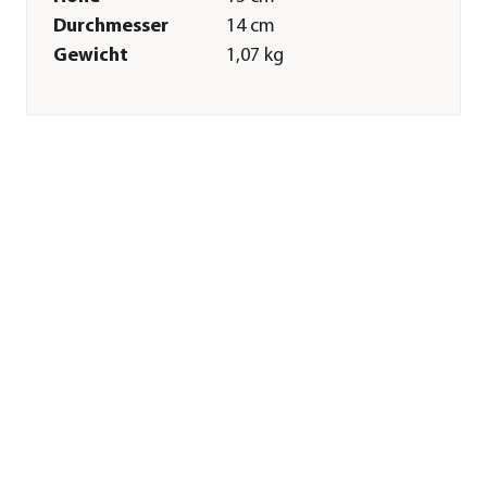
Durchmesser
14 cm
Gewicht
1,07 kg
Innenmaß Höhe
11,7 cm
Innenmaß
12 cm
Durchmesser
Merkmale
Farbe
Hellgrau
Materialien
Beton
Oberfläche
matt
Ausführung
Topf
Form
Rund
Einsatzbereich
Indoor
Sonstiges
Marke
Dehner
Qualität
Markenqualität