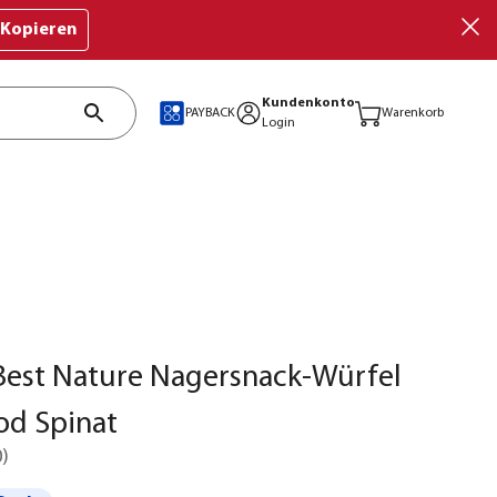
Kopieren
Kundenkonto
PAYBACK
Warenkorb
Login
Best Nature Nagersnack-Würfel
od Spinat
0
)