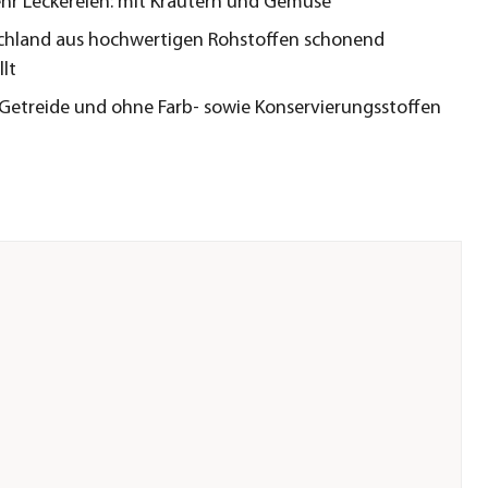
r Leckereien: mit Kräutern und Gemüse
chland aus hochwertigen Rohstoffen schonend
llt
 Getreide und ohne Farb- sowie Konservierungsstoffen