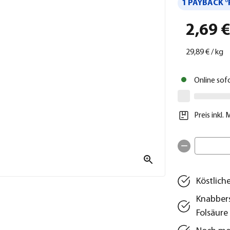
1 PAYBACK °
2,69 
29,89 €
/
kg
Online sof
Preis inkl.
Köstlich
Knabbers
Folsäure