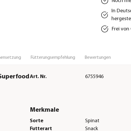
Noch meh
In Deuts
hergeste
Frei von
ensetzung
Fütterungsempfehlung
Bewertungen
 Superfood
Art. Nr.
6755946
Merkmale
Sorte
Spinat
Futterart
Snack