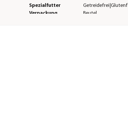
Spezialfutter
Getreidefrei|Glutenfr
Verpackung
Beutel
Herstellerangaben
Land
Deutschland
|Zwerghamster|Hamster|Meerschweinchen|Ratten|Mäuse|Re
Firma
Dehner Gartencent
Co. KG
E-Mail
service@dehner.de
Straße
Donauwörther Str.
Hausnummer
3-5
Postleitzahl
86641
Stadt
Rain