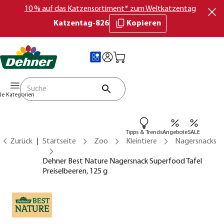
10 % auf das Katzensortiment* zum Weltkatzentag
Katzentag-826
Kopieren
lle Kategorien
Tipps & Trends
Angebote
SALE
Zurück
Startseite
Zoo
Kleintiere
Nagersnacks
Dehner Best Nature Nagersnack Superfood Tafel
Preiselbeeren, 125 g