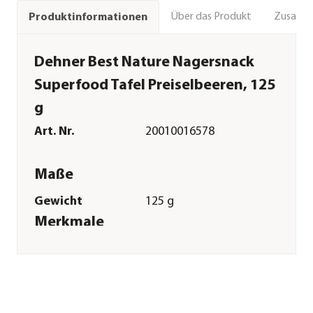
Über das Produkt
Zusamm
Produktinformationen
Dehner Best Nature Nagersnack
Superfood Tafel Preiselbeeren, 125
g
Art. Nr.
20010016578
Maße
Gewicht
125 g
Merkmale
Sorte
Preiselbeeren
Verpackung
Beutel
Sonstiges