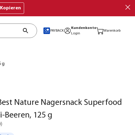
Kopieren
Kundenkonto
PAYBACK
Warenkorb
Login
5 g
Best Nature Nagersnack Superfood
ji-Beeren, 125 g
0
)