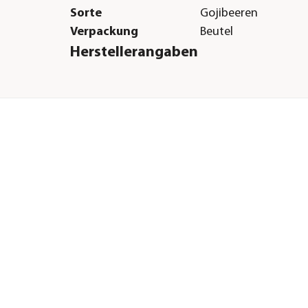
Sorte
Gojibeeren
Verpackung
Beutel
Herstellerangaben
Land
Deutschland
inchen|Kaninchen|Kleintiere|Nager|Hamster
Firma
Dehner Gartencent
Co. KG
E-Mail
service@dehner.de
Straße
Donauwörther Str.
Hausnummer
3-5
Postleitzahl
86641
Stadt
Rain