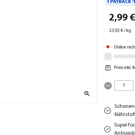
1 PAYBACK °
2,99 
23,92 €
/
kg
Online nic
Preis inkl.
1
Schonend
Nährstof
Superfoo
Antioxid