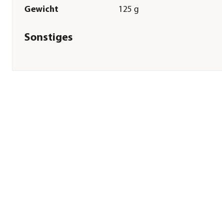
Gewicht
125 g
Sonstiges
Marke
Dehner Best Nature
Tierart
Meerschweinchen|Zwergkan