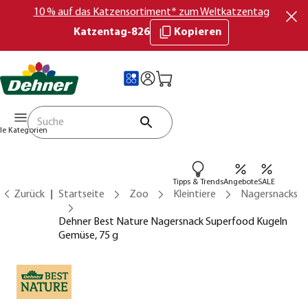
10 % auf das Katzensortiment* zum Weltkatzentag
Katzentag-826
Kopieren
lle Kategorien
Tipps & Trends
Angebote
SALE
Zurück
Startseite
Zoo
Kleintiere
Nagersnacks
Dehner Best Nature Nagersnack Superfood Kugeln
Gemüse, 75 g