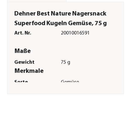
Dehner Best Nature Nagersnack
Superfood Kugeln Gemüse, 75 g
Art. Nr.
20010016591
Maße
Gewicht
75 g
Merkmale
Sorte
Gemüse
Verpackung
Beutel
Sonstiges
Marke
Dehner Best Nature
Tierart
Meerschweinchen|Zwergkaninch
Herstellerangaben