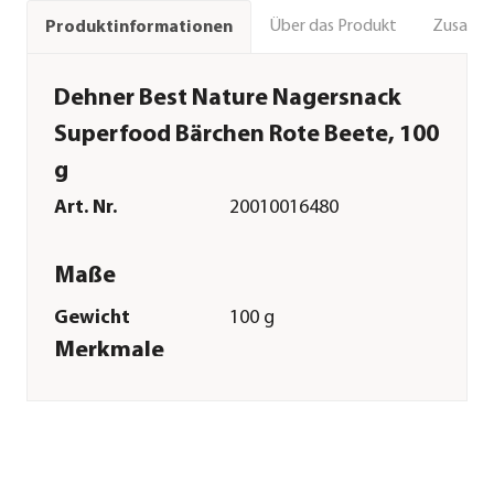
Über das Produkt
Zusamm
Produktinformationen
Dehner Best Nature Nagersnack
Superfood Bärchen Rote Beete, 100
g
Art. Nr.
20010016480
Maße
Gewicht
100 g
Merkmale
Sorte
Rote Bete
Futterart
Snack
Verpackung
Beutel
Sonstiges