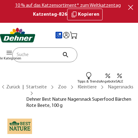
10 % auf das Katzensortiment* zum Weltkatzentag
Katzentag-826
Kopieren
lle Kategorien
Tipps & Trends
Angebote
SALE
Zurück
Startseite
Zoo
Kleintiere
Nagersnacks
Dehner Best Nature Nagersnack Superfood Bärchen
Rote Beete, 100 g