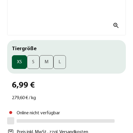
Tiergröße
XS
S
M
L
6,99 €
279,60 €
/
kg
Online nicht verfügbar
Preis inkl. MwSt.
,
zzgl.
Versandkosten