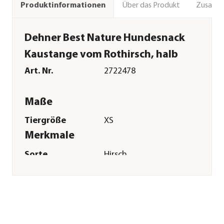
Über das Produkt
Zusamm
Produktinformationen
Dehner Best Nature Hundesnack
Kaustange vom Rothirsch, halb
Art. Nr.
2722478
Maße
Tiergröße
XS
Merkmale
Sorte
Hirsch
Futterart
Kausnack
Spezialfutter
Zahnpflege
Sonstiges
Marke
Dehner Best Nature