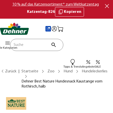
10 % auf das Katzensortiment* zum Weltkatzentag
Katzentag-826
Kopieren
lle Kategorien
Tipps & Trends
Angebote
SALE
Zurück
Startseite
Zoo
Hund
Hundeleckerlies
Dehner Best Nature Hundesnack Kaustange vom
Rothirsch, halb