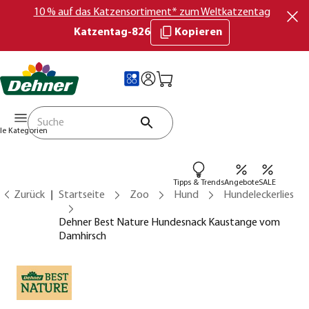
10 % auf das Katzensortiment* zum Weltkatzentag
Katzentag-826
Kopieren
lle Kategorien
Tipps & Trends
Angebote
SALE
Zurück
Startseite
Zoo
Hund
Hundeleckerlies
Dehner Best Nature Hundesnack Kaustange vom
Damhirsch