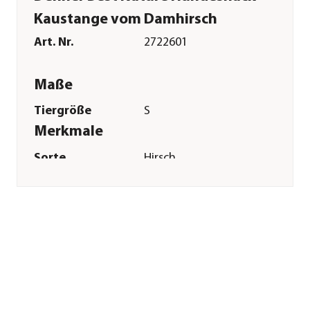
Kaustange vom Damhirsch
Art. Nr.
2722601
Maße
Tiergröße
S
Merkmale
Sorte
Hirsch
Futterart
Kausnack
Spezialfutter
Zahnpflege
Sonstiges
Marke
Dehner Best Nature
Tierart
Hunde
Lebensphase
Adult
Herstellerangaben