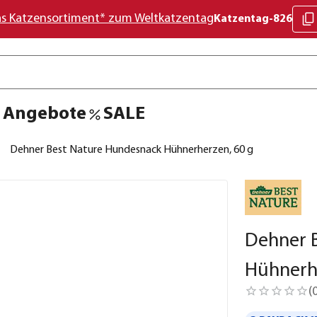
as Katzensortiment* zum Weltkatzentag
Katzentag-826
Angebote
SALE
Dehner Best Nature Hundesnack Hühnerherzen, 60 g
Dehner 
Hühnerh
(