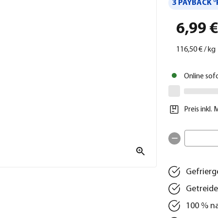
3 PAYBACK °
6,99 
116,50 €
/
kg
Online sof
Preis inkl.
Gefrierg
Getreide
100 % na