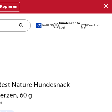
Kopieren
Kundenkonto
PAYBACK
Warenkorb
Login
Best Nature Hundesnack
erzen, 60 g
0
)