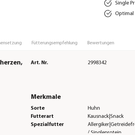
Single P
Optimal 
ensetzung
Fütterungsempfehlung
Bewertungen
herzen,
Art. Nr.
2998342
Merkmale
Sorte
Huhn
Futterart
Kausnack|Snack
Spezialfutter
Allergiker|Getreidef
/ Singleprotein