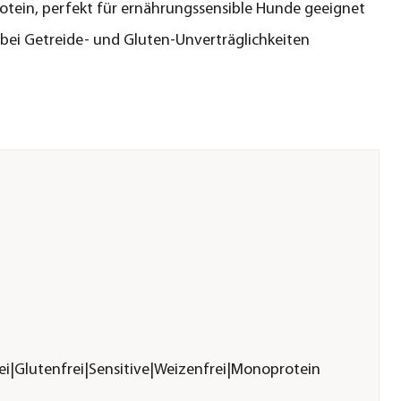
rotein, perfekt für ernährungssensible Hunde geeignet
bei Getreide- und Gluten-Unverträglichkeiten
rei|Glutenfrei|Sensitive|Weizenfrei|Monoprotein