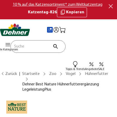
10 % auf das Katzensortiment* zum Weltkatzentag
Katzentag-826
Kopieren
lle Kategorien
Tipps & Trends
Angebote
SALE
Zurück
Startseite
Zoo
Vogel
Hühnerfutter
Dehner Best Nature Hühnerfutterergänzung
LegeleistungPlus