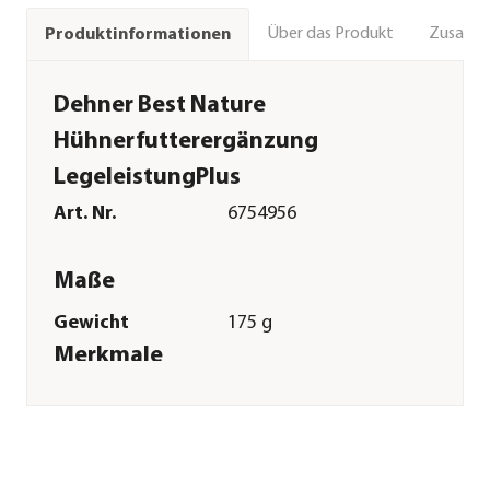
Über das Produkt
Zusamm
Produktinformationen
Dehner Best Nature
Hühnerfutterergänzung
LegeleistungPlus
Art. Nr.
6754956
Maße
Gewicht
175 g
Merkmale
Futterart
Ergänzungsfutter
Verpackung
Beutel
Sonstiges