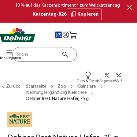
10 % auf das Katzensortiment* zum Weltkatzentag
Katzentag-826
Kopieren
lle Kategorien
Tipps & Trends
Angebote
SALE
Zurück
Startseite
Zoo
Kleintiere
Nahrungsergänzung Kleintiere
Dehner Best Nature Hafer, 75 g