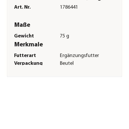
Art. Nr.
1786441
Maße
Gewicht
75 g
Merkmale
Futterart
Ergänzungsfutter
Verpackung
Beutel
Sonstiges
Marke
Dehner Best Nature
Tierart
Hamster|Zwerghamster|Rennm
Herstellerangaben
Land
Deutschland
Firma
Dehner
Gartencenter GmbH