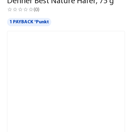
Dehner Best Nature Hafer, 75 g
(
0
)
1 PAYBACK °Punkt