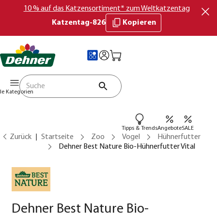
10 % auf das Katzensortiment* zum Weltkatzentag
Katzentag-826
Kopieren
lle Kategorien
Tipps & Trends
Angebote
SALE
Zurück
Startseite
Zoo
Vogel
Hühnerfutter
Dehner Best Nature Bio-Hühnerfutter Vital
Dehner Best Nature Bio-