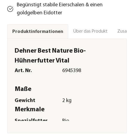
Begünstigt stabile Eierschalen & einen
goldgelben Eidotter
Über das Produkt
Zusamm
Produktinformationen
Dehner Best Nature Bio-
Hühnerfutter Vital
Art. Nr.
6945398
Maße
Gewicht
2 kg
Merkmale
Spezialfutter
Bio
Verpackung
Beutel