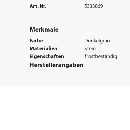
Art. Nr.
5333869
Merkmale
Farbe
Dunkelgrau
Materialien
Stein
Eigenschaften
frostbeständig
Herstellerangaben
Land
DE
Firma
Dehner Gartencent
Co. KG
E-Mail
service@dehner.de
Straße
Donauwörther Str.
Hausnummer
3-5
Postleitzahl
86641