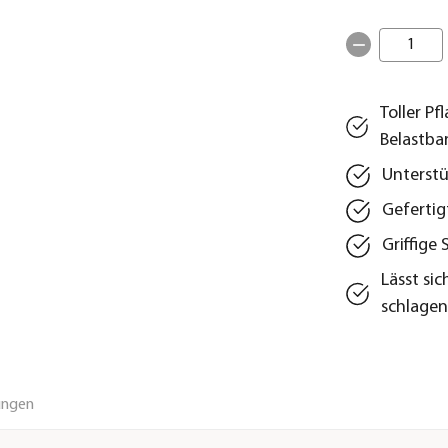
1
Toller Pf
Belastba
Unterstü
Gefertig
Griffige
Lässt si
schlagen
ungen