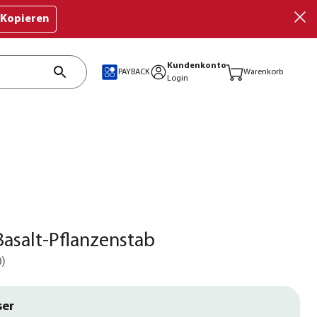
Kopieren
Kundenkonto
PAYBACK
Warenkorb
Login
asalt-Pflanzenstab
0
)
ser