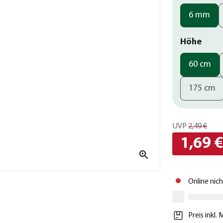
6 mm
Höhe
60 cm
175 cm
UVP
2,49 €
1,69 
Online nic
Preis inkl.