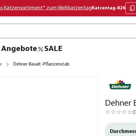
as Katzensortiment* zum Weltkatzentag
Katzentag-826
Angebote
SALE
e
Dehner Basalt-Pflanzenstab
Dehner B
(
Durchmes