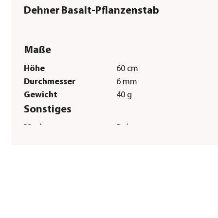
Dehner Basalt-Pflanzenstab
Maße
Höhe
60 cm
Durchmesser
6 mm
Gewicht
40 g
Sonstiges
Marke
Dehner
Qualität
Markenqualität
Montagezustand
Lieferung erfolgt montiert