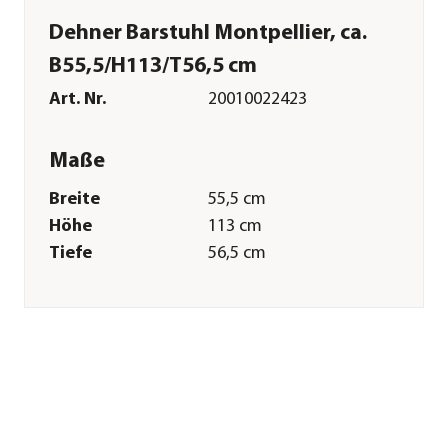
Dehner Barstuhl Montpellier, ca.
B55,5/H113/T56,5 cm
Art. Nr.
20010022423
Maße
Breite
55,5 cm
Höhe
113 cm
Tiefe
56,5 cm
Gewicht
5,5 kg
Sitzfläche
38 x 42 cm
Armlehnenhöhe
89,5 cm
Sitzhöhe
69 cm
Kissenstärke
3 cm
Merkmale