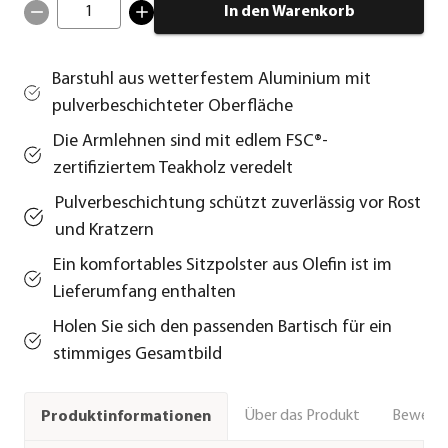
1
In den Warenkorb
Barstuhl aus wetterfestem Aluminium mit
pulverbeschichteter Oberfläche
Die Armlehnen sind mit edlem FSC®-
zertifiziertem Teakholz veredelt
Pulverbeschichtung schützt zuverlässig vor Rost
und Kratzern
Ein komfortables Sitzpolster aus Olefin ist im
Lieferumfang enthalten
Holen Sie sich den passenden Bartisch für ein
stimmiges Gesamtbild
Über das Produkt
Bewert
Produktinformationen