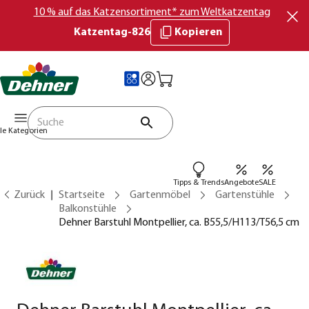
10 % auf das Katzensortiment* zum Weltkatzentag
Katzentag-826
Kopieren
lle Kategorien
Tipps & Trends
Angebote
SALE
Zurück
Startseite
Gartenmöbel
Gartenstühle
Balkonstühle
Dehner Barstuhl Montpellier, ca. B55,5/H113/T56,5 cm