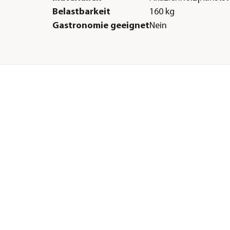
Belastbarkeit
160 kg
Gastronomie geeignet
Nein
Sonstiges
Marke
Dehner
Qualität
Markenqualität
ne
Zertifizierung
FSC® zertifiziertes P
(FSC®- N001502)
cht
Montagezustand
Lieferung erfolgt ze
r