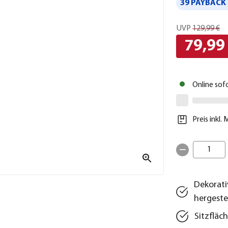
39 PAYBACK 
UVP
129,99 €
79,99
Online sof
Preis inkl.
1
Dekorati
hergestel
Sitzflä