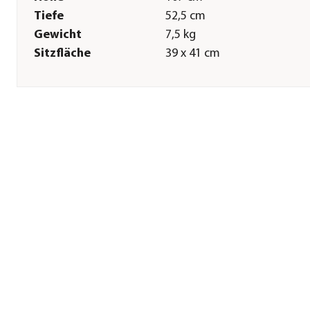
Tiefe
52,5 cm
Gewicht
7,5 kg
Sitzfläche
39 x 41 cm
Sitzhöhe
76 cm
Pflege
Überwinterung
Produkt vor Einlagerung
sorgfältig säubern und
trocknen. Wir empfehlen ei
trockene Aufbewahrung im
Innenbereich, wenn dies ni
möglich ist, verwenden Sie
bitte eine Abdeckhaube. Zu
Vermeidung von
Kondenswasser bitte auf
Luftzirkulation achten.
Herstellerangaben