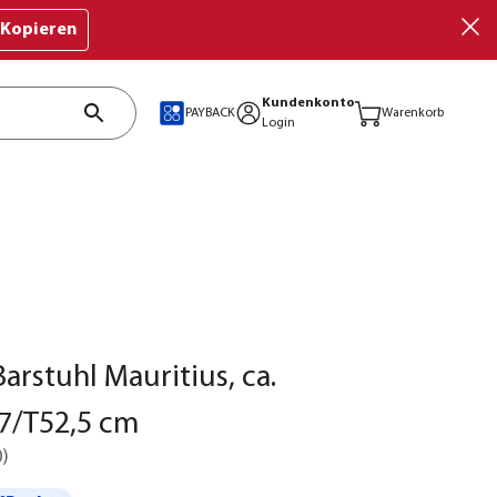
Kopieren
Kundenkonto
PAYBACK
Warenkorb
Login
arstuhl Mauritius, ca.
7/T52,5 cm
0
)