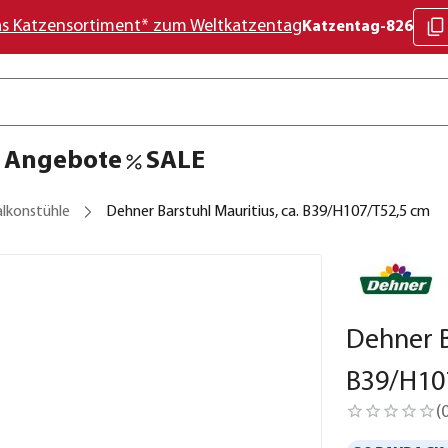
as Katzensortiment* zum Weltkatzentag
Katzentag-826
Angebote
SALE
lkonstühle
Dehner Barstuhl Mauritius, ca. B39/H107/T52,5 cm
Dehner B
B39/H10
(