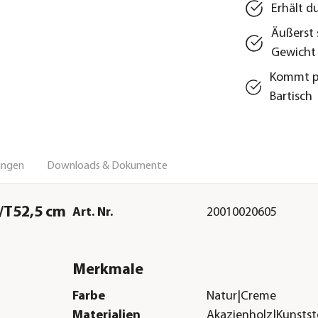
Erhält d
Äußerst 
Gewicht
Kommt pe
Bartisch
ungen
Downloads & Dokumente
7/T52,5 cm
Art. Nr.
20010020605
Merkmale
Farbe
Natur|Creme
Materialien
Akazienholz|Kunstst