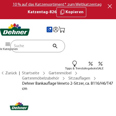
10 % auf das Katzensortiment* zum Weltkatzentag
Katzentag-826
Kopieren
lle Kategorien
Tipps & Trends
Angebote
SALE
Zurück
Startseite
Gartenmöbel
Gartenmöbelzubehör
Sitzauflagen
Dehner Bankauflage Veneto 2-Sitzer, ca. B116/H6/T47
cm