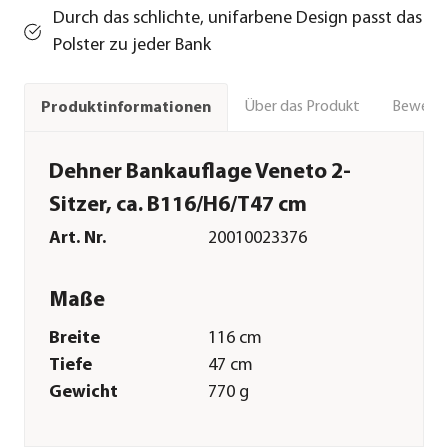
Durch das schlichte, unifarbene Design passt das
Polster zu jeder Bank
Über das Produkt
Bewert
Produktinformationen
Dehner Bankauflage Veneto 2-
Sitzer, ca. B116/H6/T47 cm
Art. Nr.
20010023376
Maße
Breite
116 cm
Tiefe
47 cm
Gewicht
770 g
Sitzfläche
116 x 47 cm
Kissenstärke
6 cm