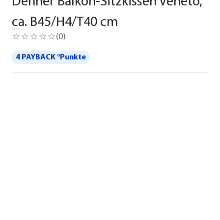
Dehner Balkon-Sitzkissen Veneto,
ca. B45/H4/T40 cm
(
0
)
4 PAYBACK °Punkte