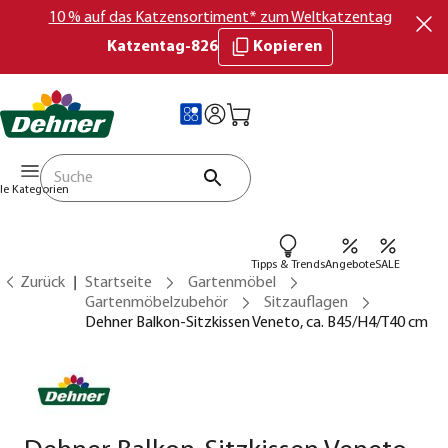
10 % auf das Katzensortiment* zum Weltkatzentag
Katzentag-826
Kopieren
lle Kategorien
Tipps & Trends
Angebote
SALE
Zurück
Startseite
Gartenmöbel
Gartenmöbelzubehör
Sitzauflagen
Dehner Balkon-Sitzkissen Veneto, ca. B45/H4/T40 cm