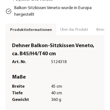
Balkon-Sitzkissen Veneto wurde in Europa
hergestellt
Über das Produkt
Bewert
Produktinformationen
Dehner Balkon-Sitzkissen Veneto,
ca. B45/H4/T40 cm
Art. Nr.
5124318
Maße
Breite
45 cm
Tiefe
40 cm
Gewicht
360 g
Sitzfläche
45 x 40 cm