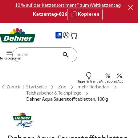
10 % auf das Katzensortiment* zum Weltkatzentag
Katzentag-826
Kopieren
lle Kategorien
Tipps & Trends
Angebote
SALE
Zurück
Startseite
Zoo
mehr Tierbedarf
Teichzubehör & Teichpflege
Dehner Aqua Sauerstofftabletten, 100 g