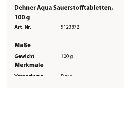
Dehner Aqua Sauerstofftabletten,
100 g
Art. Nr.
5123872
Maße
Gewicht
100 g
Merkmale
Verpackung
Dose
Reicht für ca.
5000 l
Sonstiges
Marke
Dehner Aqua
Signalwort
Gefahr
Sicherheitshinweise
P101|P102|P305|P351|P338|P313
Gefahrenhinweise
H271-Kann Brand