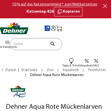
10 % auf das Katzensortiment* zum Weltkatzentag
Katzentag-826
Kopieren
lle Kategorien
Tipps & Trends
Angebote
SALE
Zurück
Startseite
Zoo
Aquaristik
Fischfutter
Dehner Aqua Rote Mückenlarven
Dehner Aqua Rote Mückenlarven