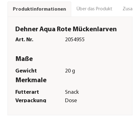
Über das Produkt
Zusamm
Produktinformationen
Dehner Aqua Rote Mückenlarven
Art. Nr.
2054955
Maße
Gewicht
20 g
Merkmale
Futterart
Snack
Verpackung
Dose
Einsatzbereich
Süßwasser
Sonstiges
Marke
Dehner Aqua
Tierart
Zierfische