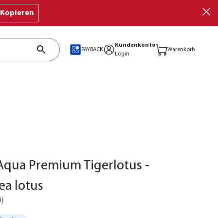
Kopieren
Kundenkonto
PAYBACK
Warenkorb
Login
Aqua Premium Tigerlotus -
a lotus
0
)