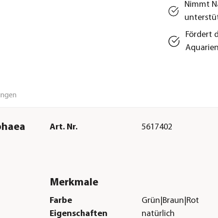
Nimmt Nä
unterstü
Fördert 
Aquarie
ungen
phaea
Art. Nr.
5617402
Merkmale
Farbe
Grün|Braun|Rot
Eigenschaften
natürlich