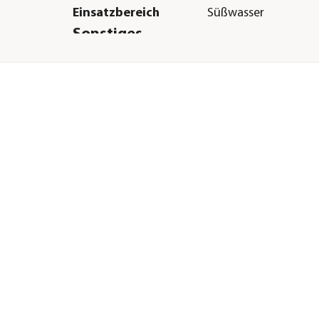
Einsatzbereich
Süßwasser
Sonstiges
Marke
Dehner Aqua Premi
Hinweis
Jede Pflanze ist ein 
Naturbedingt entwic
Pflanzen individuell. 
beachten Sie, dass s
Pflanzen in Farbe, F
und Aussehen von d
Abbildungen unters
können. Je nach Jahr
befinden sich unsere
in unterschiedlichen
Entwicklungsstadien
Wasserpflanzen wer
chemische Spritzmit