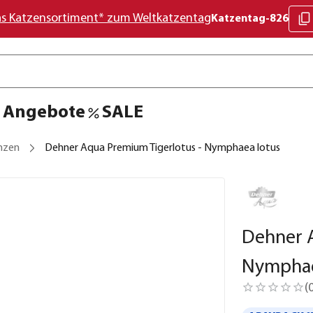
as Katzensortiment* zum Weltkatzentag
Katzentag-826
Angebote
SALE
nzen
Dehner Aqua Premium Tigerlotus - Nymphaea lotus
Dehner 
Nymphae
(