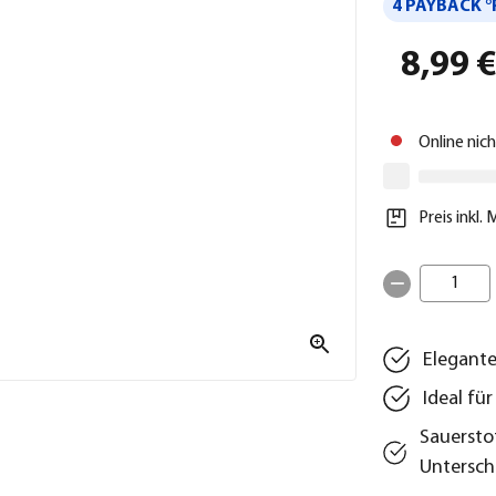
4 PAYBACK °
8,99 
Online nic
Preis inkl.
1
Elegante
Ideal fü
Sauersto
Untersch