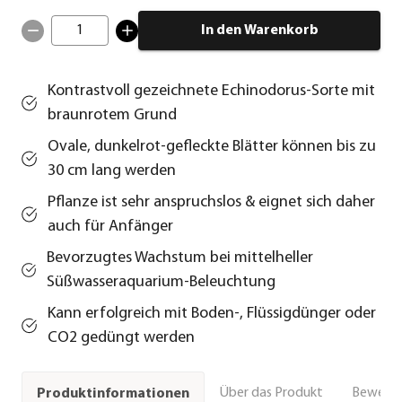
1
In den Warenkorb
Kontrastvoll gezeichnete Echinodorus-Sorte mit
braunrotem Grund
Ovale, dunkelrot-gefleckte Blätter können bis zu
30 cm lang werden
Pflanze ist sehr anspruchslos & eignet sich daher
auch für Anfänger
Bevorzugtes Wachstum bei mittelheller
Süßwasseraquarium-Beleuchtung
Kann erfolgreich mit Boden-, Flüssigdünger oder
CO2 gedüngt werden
Über das Produkt
Bewert
Produktinformationen