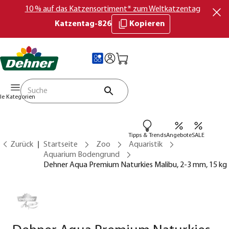
10 % auf das Katzensortiment* zum Weltkatzentag
Katzentag-826
Kopieren
lle Kategorien
Tipps & Trends
Angebote
SALE
Zurück
Startseite
Zoo
Aquaristik
Aquarium Bodengrund
Dehner Aqua Premium Naturkies Malibu, 2-3 mm, 15 kg