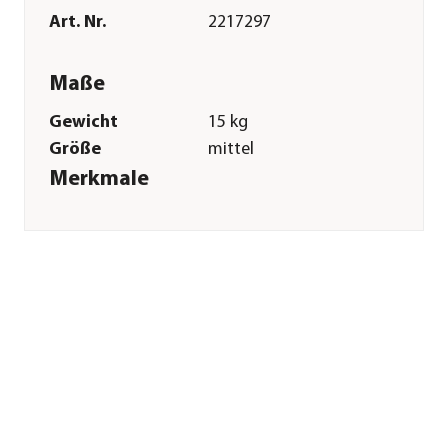
Art. Nr.
2217297
Maße
Gewicht
15 kg
Größe
mittel
Merkmale
Farbe
Hellgrau
Einsatzbereich
Süßwasser
Sonstiges
Marke
Dehner Aqua
Premium
Herstellerangaben
Land
Deutschland
Firma
Dehner