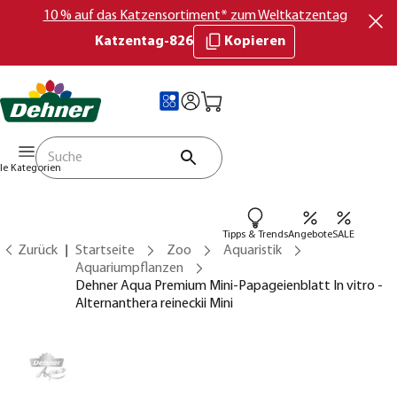
10 % auf das Katzensortiment* zum Weltkatzentag
Katzentag-826
Kopieren
lle Kategorien
Tipps & Trends
Angebote
SALE
Zurück
Startseite
Zoo
Aquaristik
Aquariumpflanzen
Dehner Aqua Premium Mini-Papageienblatt In vitro -
Alternanthera reineckii Mini