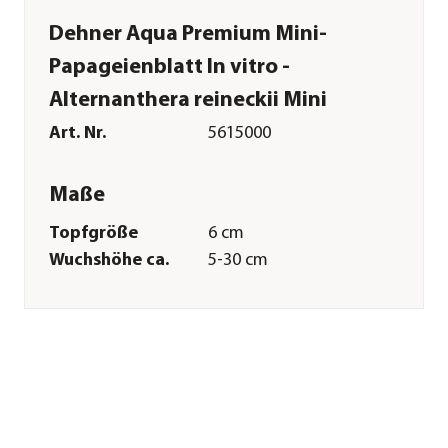
Dehner Aqua Premium Mini-
Papageienblatt In vitro -
Alternanthera reineckii Mini
Art. Nr.
5615000
Maße
Topfgröße
6 cm
Wuchshöhe ca.
5-30 cm
Merkmale
Farbe
Rot
Eigenschaften
natürlich
Einsatzbereich
Süßwasser
Pflege