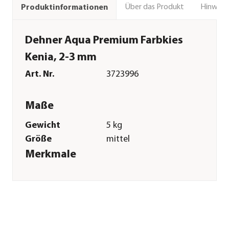
Über das Produkt
Hinweise
Produktinformationen
Dehner Aqua Premium Farbkies
Kenia, 2-3 mm
Art. Nr.
3723996
Maße
Gewicht
5 kg
Größe
mittel
Merkmale
Farbe
Gold|Hellgrau|Schwarz
Einsatzbereich
Süßwasser
Sonstiges
Marke
Dehner Aqua