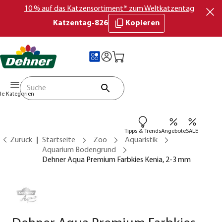
10 % auf das Katzensortiment* zum Weltkatzentag
Katzentag-826
Kopieren
lle Kategorien
Tipps & Trends
Angebote
SALE
Zurück
Startseite
Zoo
Aquaristik
Aquarium Bodengrund
Dehner Aqua Premium Farbkies Kenia, 2-3 mm