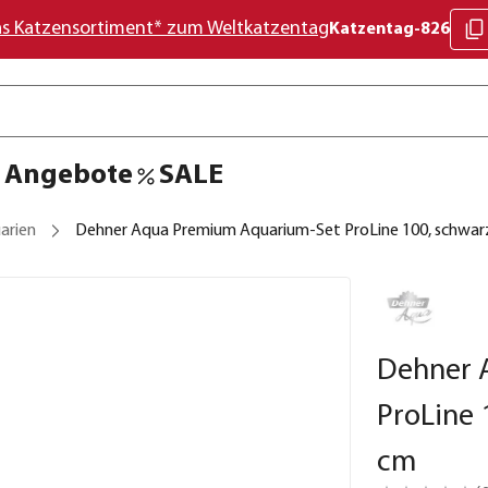
as Katzensortiment* zum Weltkatzentag
Katzentag-826
Angebote
SALE
arien
Dehner Aqua Premium Aquarium-Set ProLine 100, schwarz,
Dehner 
ProLine 
cm