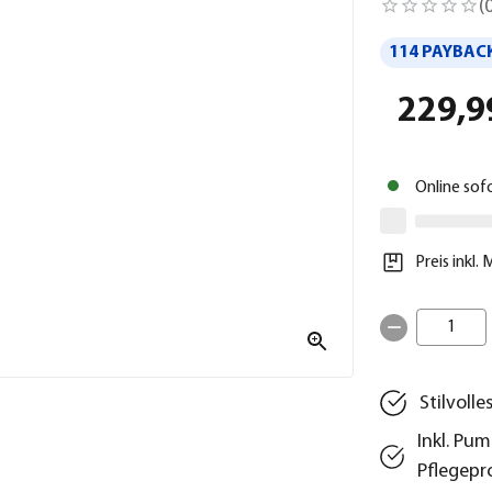
(
114 PAYBACK
229,9
Online sof
Preis inkl.
1
Stilvoll
Inkl. Pu
Pflegepr