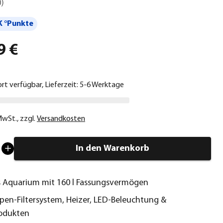
0
)
 °Punkte
9 €
ort verfügbar, Lieferzeit: 5-6 Werktage
 MwSt.
,
zzgl.
Versandkosten
In den Warenkorb
es Aquarium mit 160 l Fassungsvermögen
mpen-Filtersystem, Heizer, LED-Beleuchtung &
odukten