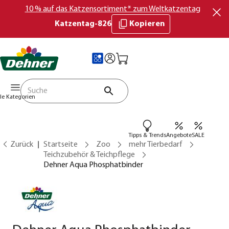
10 % auf das Katzensortiment* zum Weltkatzentag
Katzentag-826
Kopieren
lle Kategorien
Tipps & Trends
Angebote
SALE
Zurück
Startseite
Zoo
mehr Tierbedarf
Teichzubehör & Teichpflege
Dehner Aqua Phosphatbinder