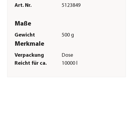
Art. Nr.
5123849
Maße
Gewicht
500 g
Merkmale
Verpackung
Dose
Reicht für ca.
10000 l
Sonstiges
Marke
Dehner Aqua
Warnhinweis
Biozidprodukte
vorsichtig
verwenden. Vor
Gebrauch stets
Etikett und
Produktinformationen